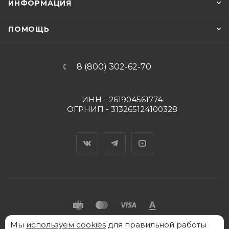
ИНФОРМАЦИЯ
ПОМОЩЬ
8 (800) 302-62-70
ИНН - 261904561774
ОГРНИП - 313265124100328
Вконтакте
Telegram
YouTube
Мы
используем cookies
для правильной работы
2026 © "Пять Капель" - интернет-магазин товаров