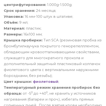
центрифугирования:
1.000g-1.500g;
Срок хранения:
24 месяца;
Упаковка:
16 мм-100 штук в штативе;
Объём:
9 мл;
Материал:
пластик;
Размеры:
16х100 мм;
Крышка пробирки:
Тип SCA (резиновая пробка из
бромбутилкаучука покрытого геморепелллентом,
обладающим кровоотталкивающими свойствами,
служащего для многократного прокола и
дополнительный защитный пластиковый колпачок
фиолетового цвета с вертикальными наружными
бороздками, без резьбы);
Цвет крышки:
фиолетовый
;
Температурный режим хранения пробирок без
0
0
образца:
от -5
до +40
, не хранить у источников
нагревания (батареи и проч.), избегать прямых
солнечных лучей. После взятия крови необходимо