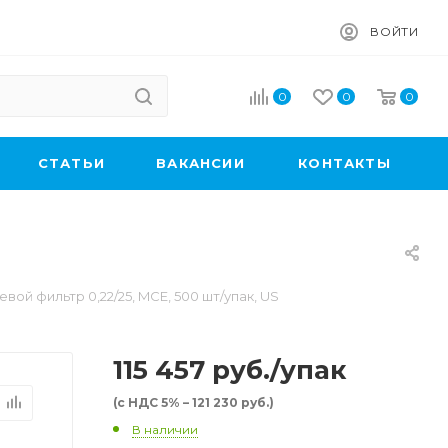
ВОЙТИ
0
0
0
CТАТЬИ
ВАКАНСИИ
КОНТАКТЫ
вой фильтр 0,22/25, MCE, 500 шт/упак, US
115 457
руб.
/упак
(с НДС 5% – 121 230 руб.)
В наличии