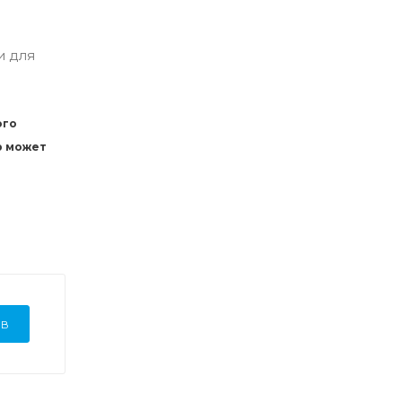
и для
ого
р может
ЫВ