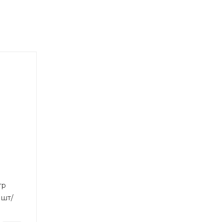
тр
 шт/