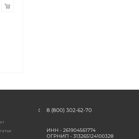
8 (800) 302-62-70
ет
ИНН - 261904561774
татьи
ОГРНИП - 313265124100328