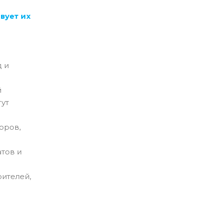
вует их
д и
й
гут
оров,
тов и
рителей,