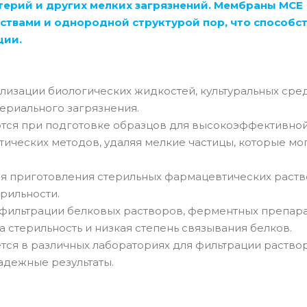
терий и других мелких загрязнений. Мембраны MCE
твами и однородной структурой пор, что способст
ции.
лизации биологических жидкостей, культуральных сре
териального загрязнения.
тся при подготовке образцов для высокоэффективно
ических методов, удаляя мелкие частицы, которые мо
я приготовления стерильных фармацевтических раств
рильности.
фильтрации белковых растворов, ферментных препара
 стерильность и низкая степень связывания белков.
тся в различных лабораториях для фильтрации раство
адежные результаты.