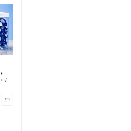
тр
шт/