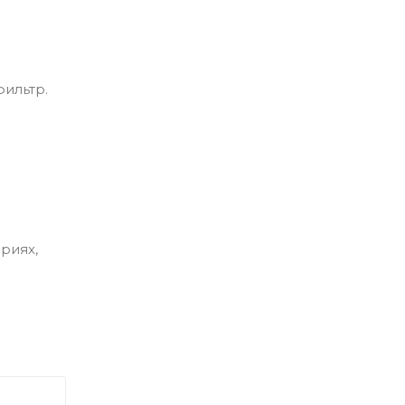
ильтр.
риях,