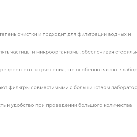
епень очистки и подходит для фильтрации водных и
лять частицы и микроорганизмы, обеспечивая стериль
рекрестного загрязнения, что особенно важно в лабо
лают фильтры совместимыми с большинством лаборато
сть и удобство при проведении большого количества