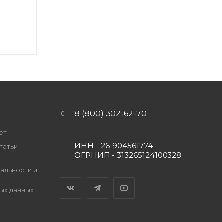
8 (800) 302-62-70
ет
ИНН - 261904561774
татьи
ОГРНИП - 313265124100328
альности и
Вконтакте
Telegram
YouTube
ых данных