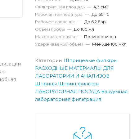
Фильтрующая площадь
—
4,3 см2
Рабочая температура
—
До 60° С
Рабочее давление
—
До 6,2 бар
Объем пробы
—
До 100 мл
Материал корпуса
—
Полипропилен
Удерживаемый объем
—
Меньше 100 мкл
Категории:
Шприцевые фильтры
илизации
РАСХОДНЫЕ МАТЕРИАЛЫ ДЛЯ
кую
ЛАБОРАТОРИИ И АНАЛИЗОВ
добная
Шприцы
Шприц-фильтры
ЛАБОРАТОРНАЯ ПОСУДА
Вакуумная
лабораторная фильтрация