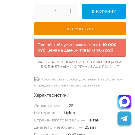
В КОРЗИНУ
При общей сумме заказа менее
10 000
руб.
цена на данный товар
8 983 руб.
РАБОТАЕМ С ЮРИДИЧЕСКИМИ ЛИЦАМИ,
БЮДЖЕТНЫМИ ОРГАНИЗАЦИЯМИ, ИП
Стоимость и сроки доставки в ваш регион
определяются в процессе заказа
Характеристики
Диаметр, мм
—
25
Материал
—
Nylon
Страна-изготовитель
—
Китай
Диаметр мембраны:
—
25 мм
Размер пор:
—
0,45 мкм