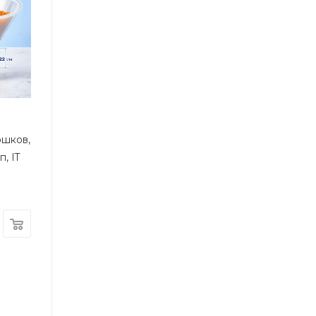
ошков,
, IT