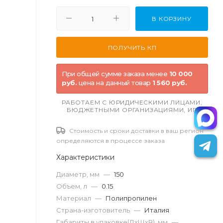
В КОРЗИНУ
При общей сумме заказа менее
10 000
руб.
цена на данный товар
1 560 руб.
РАБОТАЕМ С ЮРИДИЧЕСКИМИ ЛИЦАМИ,
БЮДЖЕТНЫМИ ОРГАНИЗАЦИЯМИ, ИП
Стоимость и сроки доставки в ваш регион
определяются в процессе заказа
Характеристики
Диаметр, мм
—
150
Объем, л
—
0.15
Материал
—
Полипропилен
Страна-изготовитель
—
Италия
Габариты в упаковке(ДxШxВ), мм
—