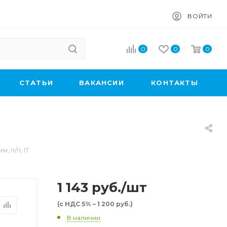
ВОЙТИ
0
0
0
CТАТЬИ
ВАКАНСИИ
КОНТАКТЫ
, п/п, IT
1 143
руб.
/шт
(с НДС 5% – 1 200 руб.)
В наличии