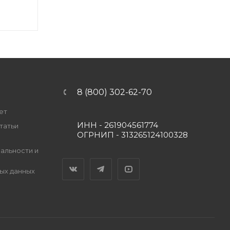
8 (800) 302-62-70
ет
ИНН - 261904561774
татьи
ОГРНИП - 313265124100328
альности и
Вконтакте
Telegram
YouTube
ых данных