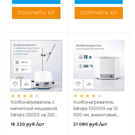
Колбонагреватель с
Колбонагреватель
магнитной мешалкой
5drops-10000A на 10
5drops-250DS на 250
000 мл, аналоговый,
мл, с цифровым
без дисплея
16 220
руб.
/шт
21 080
руб.
/шт
дисплеем и внешним
датчиком температуры