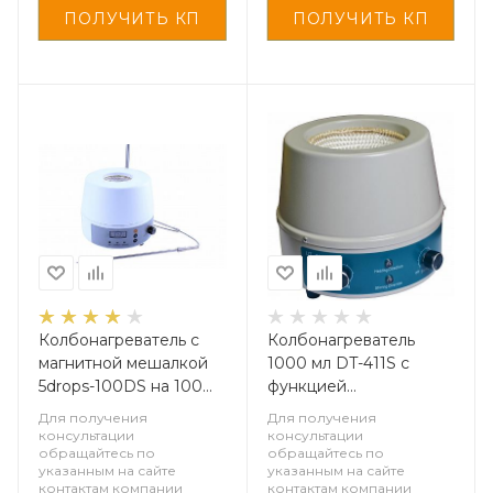
Колбонагреватель с
Колбонагреватель
магнитной мешалкой
1000 мл DT-411S c
5drops-100DS на 100
функцией
мл, с цифровым
перемешивания
Для получения
Для получения
дисплеем и внешним
консультации
консультации
обращайтесь по
обращайтесь по
датчиком температуры
указанным на сайте
указанным на сайте
контактам компании
контактам компании