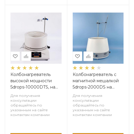
Колбонагреватель
Колбонагреватель с
высокой мощности
магнитной мешалкой
5drops-10000DTS, на
5drops-2000DS на
10000 мл, с цифровым
2000 мл, с цифровым
Для получения
Для получения
дисплеем и внешним
дисплеем и внешним
консультации
консультации
обращайтесь по
обращайтесь по
датчиком температуры
датчиком температуры
указанным на сайте
указанным на сайте
контактам компании
контактам компании