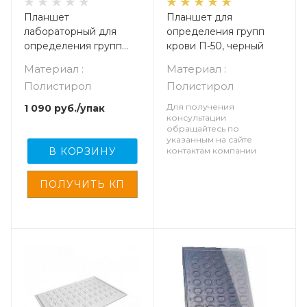
Планшет
Планшет для
лабораторный для
определения групп
определения групп
крови П-50, черный
крови, 10 лунок, п/с,,
Материал :
Материал :
упаковка 10 шт.
Полистирол
Полистирол
Для получения
1 090
руб.
/упак
консультации
обращайтесь по
указанным на сайте
В КОРЗИНУ
контактам компании