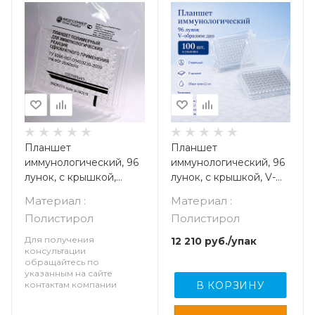
Планшет
Планшет
иммунологический, 96
иммунологический, 96
лунок, с крышкой,
лунок, с крышкой, V-
круглодонный, стерил.,
образное дно,
Материал :
Материал :
упаковка 10 шт.
стерил.,инд.уп.,100 шт
Полистирол
Полистирол
Для получения
12 210
руб.
/упак
консультации
обращайтесь по
указанным на сайте
контактам компании
В КОРЗИНУ