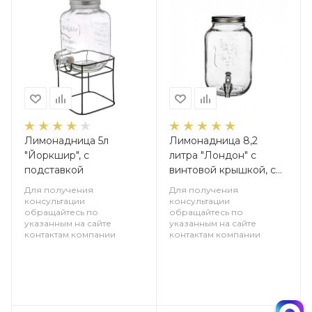
Лимонадница 5л
Лимонадница 8,2
"Йоркшир", с
литра "Лондон" с
подставкой
винтовой крышкой, с
краном
Для получения
Для получения
консультации
консультации
обращайтесь по
обращайтесь по
указанным на сайте
указанным на сайте
контактам компании
контактам компании