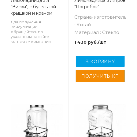
Лимонадница 5 л
Лимонадница 5 литров
"Виски", с бугельной
"Погребок"
крышкой и краном
Страна-изготовитель
Для получения
: Китай
консультации
обращайтесь по
Материал : Стекло
указанным на сайте
контактам компании
1 430
руб.
/шт
В КОРЗИНУ