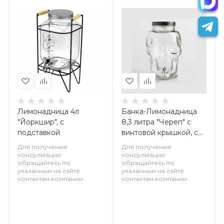
Лимонадница 4л
Банка-Лимонадница
"Йоркшир", с
8,3 литра "Череп" с
подставкой
винтовой крышкой, с
краном.
Для получения
Для получения
консультации
консультации
обращайтесь по
обращайтесь по
указанным на сайте
указанным на сайте
контактам компании
контактам компании