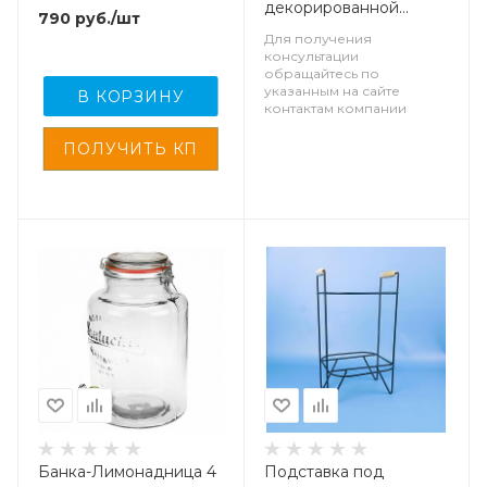
декорированной
790
руб.
/шт
граненной крышкой
Для получения
консультации
обращайтесь по
указанным на сайте
В КОРЗИНУ
контактам компании
Банка-Лимонадница 4
Подставка под