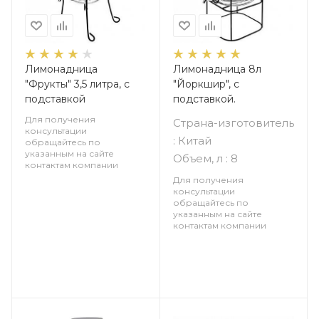
Лимонадница
Лимонадница 8л
"Фрукты" 3,5 литра, с
"Йоркшир", с
подставкой
подставкой.
Для получения
Страна-изготовитель
консультации
: Китай
обращайтесь по
указанным на сайте
Объем, л : 8
контактам компании
Для получения
консультации
обращайтесь по
указанным на сайте
контактам компании