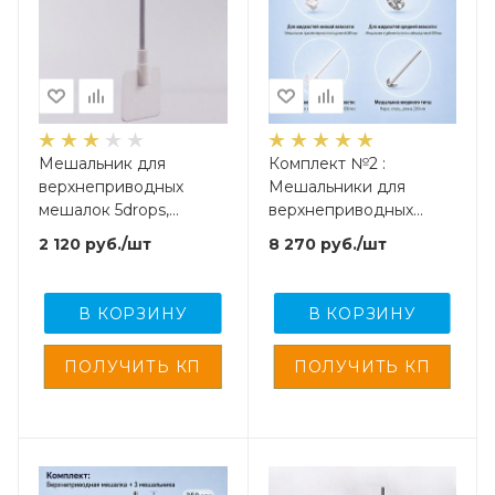
Мешальник для
Комплект №2 :
верхнеприводных
Мешальники для
мешалок 5drops,
верхнеприводных
пластинчатого типа,
мешалок – 4 шт.
2 120
руб.
/шт
8 270
руб.
/шт
нержавеющая сталь с
фторопластовым
покрытием, 350 мм
В КОРЗИНУ
В КОРЗИНУ