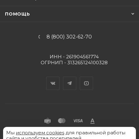
ПОМОЩЬ
8 (800) 302-62-70
ИНН - 261904561774
ОГРНИП - 313265124100328
Вконтакте
Telegram
YouTube
Мы
2026 © "Пять Капель" - интернет-магазин товаров
используем cookies
для правильной работы
сайта и удобства посетителей.