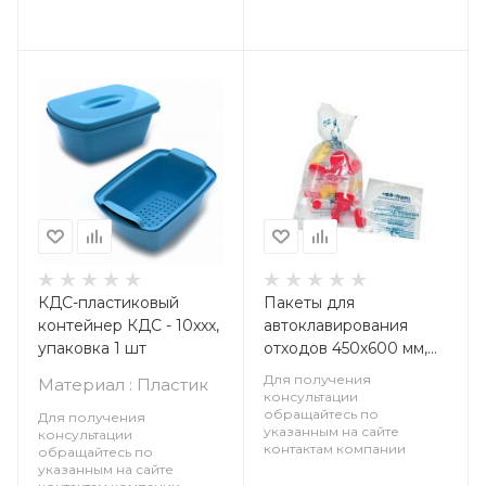
КДС-пластиковый
Пакеты для
контейнер КДС - 10xxx,
автоклавирования
упаковка 1 шт
отходов 450х600 мм,
Россия, упаковка 100
Для получения
Материал : Пластик
шт
консультации
обращайтесь по
Для получения
указанным на сайте
консультации
контактам компании
обращайтесь по
указанным на сайте