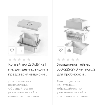
Контейнер 230х154х91
Укладка-контейнер
мм, для дезинфекции и
350х225х270 мм, исп., 2,
предстерилизационной
для пробирок и
обработки (с
малогабаритных мед.,
Для получения
Для получения
карманом),
изделий, 1 шт
консультации
консультации
обращайтесь по
обращайтесь по
полипропилен, 1 шт
указанным на сайте
указанным на сайте
контактам компании
контактам компании