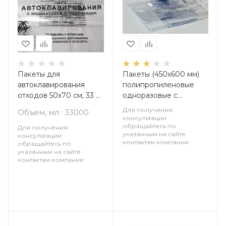
Пакеты для
Пакеты (450х600 мм)
автоклавирования
полипропиленовые
отходов 50х70 см, 33 л,
одноразовые с
с индикатором,
индикаторами
Для получения
Объем, мл : 33000
упаковка 100 шт
стерилизации, для
консультации
обращайтесь по
сбора и термической
Для получения
указанным на сайте
консультации
обработки
контактам компании
обращайтесь по
(дезинфекции и
указанным на сайте
утилизации) медико-
контактам компании
биологических
отходов