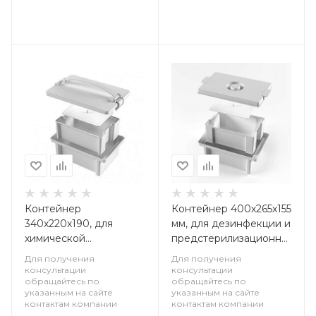
Контейнер
Контейнер 400х265х155
340х220х190, для
мм, для дезинфекции и
химической
предстерилизационной
дезинфекции и
обработки (с
Для получения
Для получения
транспортировки
карманом),
консультации
консультации
обращайтесь по
обращайтесь по
отработанных
полипропилен, 1 шт
указанным на сайте
указанным на сайте
медицинских
контактам компании
контактам компании
материалов, 1 шт