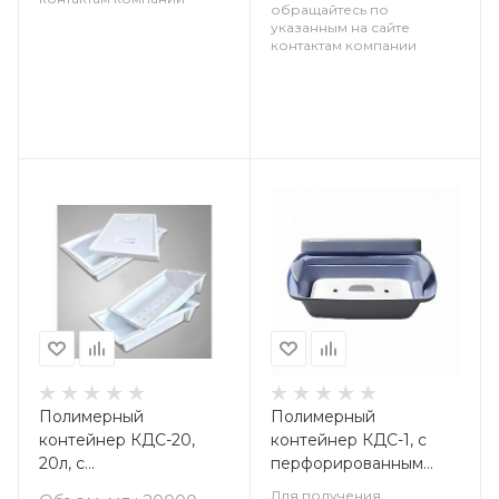
обращайтесь по
указанным на сайте
контактам компании
Полимерный
Полимерный
контейнер КДС-20,
контейнер КДС-1, с
20л, с
перфорированным
перфорированным
поддоном и крышкой,
Для получения