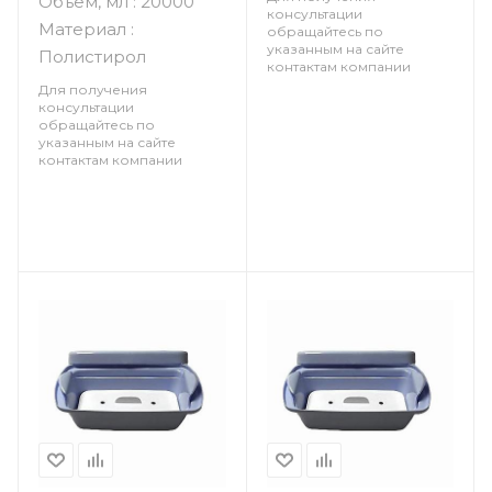
Объем, мл : 20000
поддоном и крышкой
1л, 1 шт
консультации
Материал :
обращайтесь по
указанным на сайте
Полистирол
контактам компании
Для получения
консультации
обращайтесь по
указанным на сайте
контактам компании