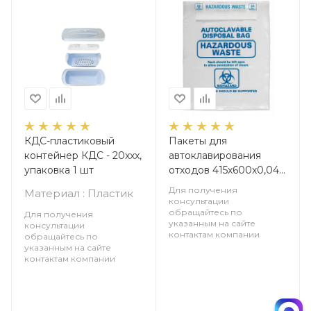
КДС-пластиковый
Пакеты для
контейнер КДС - 20xxx,
автоклавирования
упаковка 1 шт
отходов 415х600х0,045
мм, упаковка 50 шт
Для получения
Материал : Пластик
консультации
обращайтесь по
Для получения
указанным на сайте
консультации
контактам компании
обращайтесь по
указанным на сайте
контактам компании