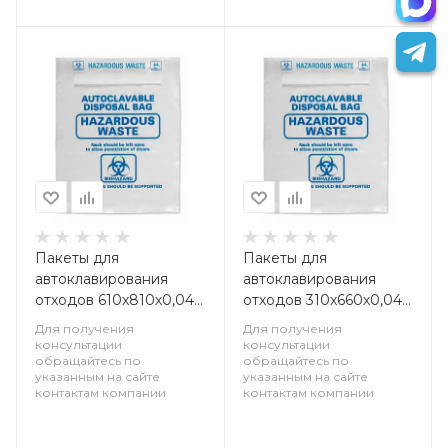
Пакеты для
Пакеты для
автоклавирования
автоклавирования
отходов 610х810х0,045
отходов 310х660х0,045
мм, упаковка 50 шт
мм, упаковка 50 шт
Для получения
Для получения
консультации
консультации
обращайтесь по
обращайтесь по
указанным на сайте
указанным на сайте
контактам компании
контактам компании