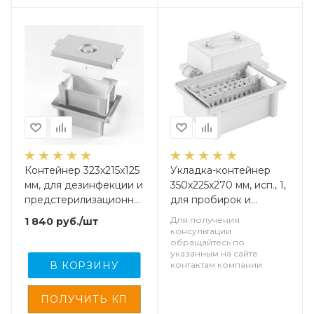
Контейнер 323х215х125
Укладка-контейнер
мм, для дезинфекции и
350х225х270 мм, исп., 1,
предстерилизационной
для пробирок и
обработки (с
малогабаритных мед.,
Для получения
1 840
руб.
/шт
карманом),
изделий, 1 шт
консультации
обращайтесь по
полипропилен, 1 шт
указанным на сайте
В КОРЗИНУ
контактам компании