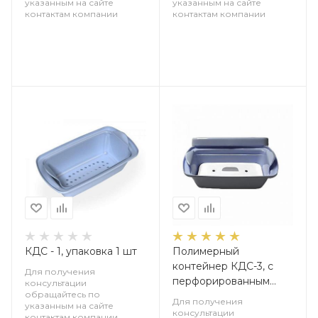
указанным на сайте
указанным на сайте
контактам компании
контактам компании
КДС - 1, упаковка 1 шт
Полимерный
контейнер КДС-3, с
Для получения
перфорированным
консультации
обращайтесь по
поддоном и крышкой,
Для получения
указанным на сайте
3л, 1 шт
консультации
контактам компании