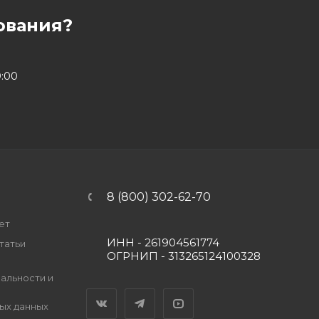
ования?
9:00
8 (800) 302-62-70
ет
ИНН - 261904561774
татьи
ОГРНИП - 313265124100328
альности и
Вконтакте
Telegram
YouTube
ых данных