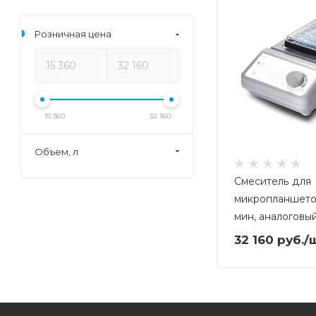
Розничная цена
15 360
32 160
Объем, л
Смеситель для
микропланшетов
мин, аналоговы
32 160
руб.
/