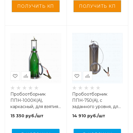
Пробоотборник
Пробоотборник
ППН-1000К(А),
ППН-750(А), с
каркасный, для взятия
заданного уровня, для
проб легких нефти,
взятия проб легких
15 350
руб.
/шт
14 910
руб.
/шт
масел и светлых
нефти, масел и светлых
нефтепродуктов
нефтепродуктов