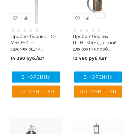
Пробоотборник ПО-
Пробоотборник
М45-650, с
ППН-150(Б), донный,
заземляющим
для взятия проб
проводом 7 м, для
нефтепродуктов и
14 330
руб.
/шт
12 480
руб.
/шт
взятия проб
спец. жидкостей
нефтепродуктов
В КОРЗИНУ
В КОРЗИНУ