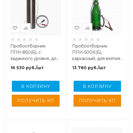
Пробоотборник
Пробоотборник
ППН-850(Б), с
ППН-500К(Б),
заданного уровня, для
каркасный, для взятия
взятия проб легких
проб легких нефти,
16 530
руб.
/шт
13 780
руб.
/шт
нефти, масел и светлых
масел и светлых
нефтепродуктов
нефтепродуктов
В КОРЗИНУ
В КОРЗИНУ