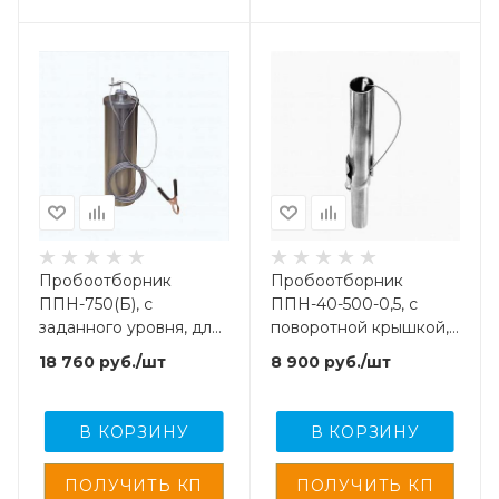
Пробоотборник
Пробоотборник
ППН-750(Б), с
ППН-40-500-0,5, с
заданного уровня, для
поворотной крышкой,
взятия проб легких
для взятия проб
18 760
руб.
/шт
8 900
руб.
/шт
нефти, масел и светлых
нефтепродуктов
нефтепродуктов
В КОРЗИНУ
В КОРЗИНУ