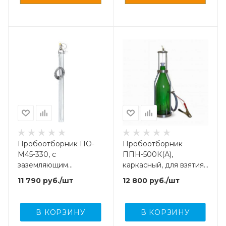
Пробоотборник ПО-
Пробоотборник
М45-330, с
ППН-500К(А),
заземляющим
каркасный, для взятия
проводом 7 м, для
проб легких нефти,
11 790
руб.
/шт
12 800
руб.
/шт
взятия проб
масел и светлых
нефтепродуктов
нефтепродуктов
В КОРЗИНУ
В КОРЗИНУ