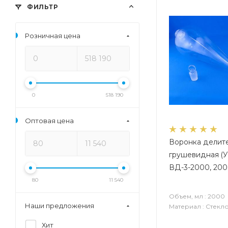
ФИЛЬТР
Розничная цена
0
518 190
Оптовая цена
Воронка делит
грушевидная (У
ВД-3-2000, 200
80
11 540
Объем, мл : 2000
Наши предложения
Материал : Стекл
Хит