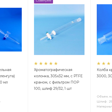
Советуем
ельная
Хроматографическая
Колба к
ленгута)
колонка, 305х32 мм, с PTFE
3000, 3
0 мл
краном, с фильтром ПОР
100, шлиф 29/32, 1 шт
Объем, м
о
Шлиф : 29
Материал