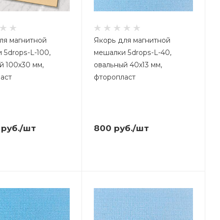
ля магнитной
Якорь для магнитной
 5drops-L-100,
мешалки 5drops-L-40,
й 100х30 мм,
овальный 40х13 мм,
аст
фторопласт
руб.
/шт
800
руб.
/шт