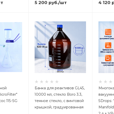
шт
5 200
руб.
/шт
4 120
р
мной
Банка для реактивов GL45,
Многока
croFilter"
10000 мл, стекло Boro 3.3,
вакуумн
сос 115-SG
темное стекло, с винтовой
5Drops: "
крышкой, градуированная
Manifold
2 л + VP