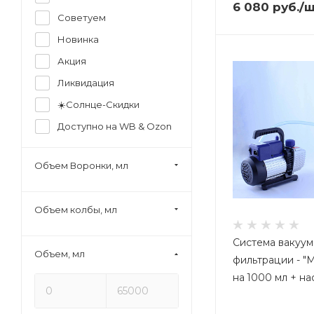
6 080
руб.
/
Советуем
Новинка
Акция
Ликвидация
☀️Солнце-Скидки
Доступно на WB & Ozon
Объем Воронки, мл
Объем колбы, мл
Система вакуу
Объем, мл
фильтрации - "Mi
на 1000 мл + на