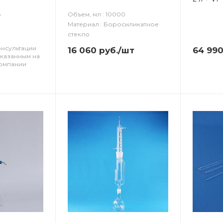
о
Объем, мл : 10000
Материал : Боросиликатное
стекло
онсультации
16 060
руб.
/шт
64 99
указанным на
компании