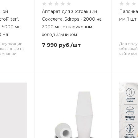
мной
Аппарат для экстракции
Палочка
oFilter",
Сокслета, 5drops - 2000 на
мм, 1 шт
 5000 мл,
2000 мл, с шариковым
0 мл
холодильником
онсультации
Для полу
7 990
руб.
/шт
указанным на
обращайт
компании
сайте ко