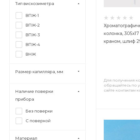
Тип вискозиметра
29/32
ВПЖ-1
34/35
ВПЖ-2
Хроматографич
40/45
колонка, 305х17
ВПЖ-3
45/40
краном, шлиф 29
ВПЖ-4
50/42
ВНЖ
7/16
Без шлифа
Размер капилляра, мм
Для получения к
обращайтесь по 
сайте контактам 
Наличие поверки
прибора
Без поверки
С поверкой
Материал