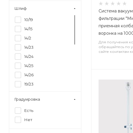
Шлиф
Система вакуу
фильтрации "Micr
10/19
приемная колба
14/15
воронка на 100
14/2
Для получения к
обращайтесь по 
14/23
сайте контактам 
14/24
14/25
14/26
19/23
19/26
Градуировка
24/26
Есть
24/29
Нет
29/22
29/26