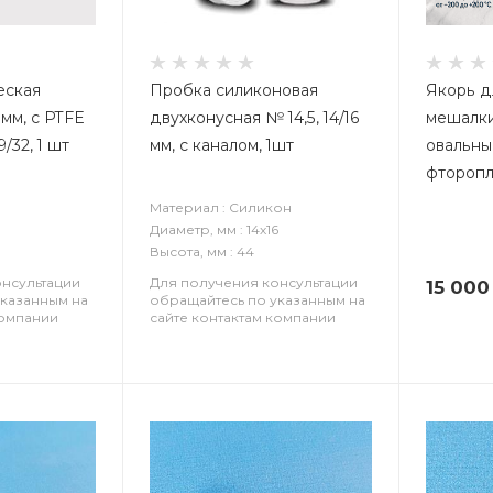
еская
Пробка силиконовая
Якорь д
 мм, с PTFE
двухконусная № 14,5, 14/16
мешалки
/32, 1 шт
мм, с каналом, 1шт
овальны
фторопл
Материал : Силикон
Диаметр, мм : 14х16
Высота, мм : 44
онсультации
Для получения консультации
15 000
указанным на
обращайтесь по указанным на
компании
сайте контактам компании