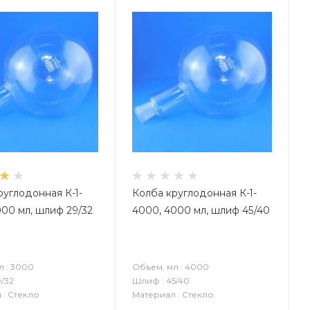
руглодонная К-1-
Колба круглодонная К-1-
000 мл, шлиф 29/32
4000, 4000 мл, шлиф 45/40
л : 3000
Объем, мл : 4000
/32
Шлиф : 45/40
 : Стекло
Материал : Стекло