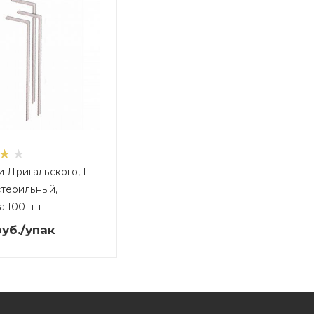
 Дригальского, L-
стерильный,
а 100 шт.
уб.
/упак