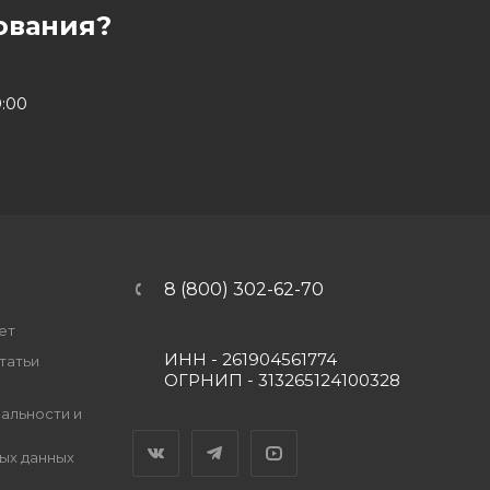
ования?
9:00
8 (800) 302-62-70
ет
ИНН - 261904561774
татьи
ОГРНИП - 313265124100328
альности и
Вконтакте
Telegram
YouTube
ых данных