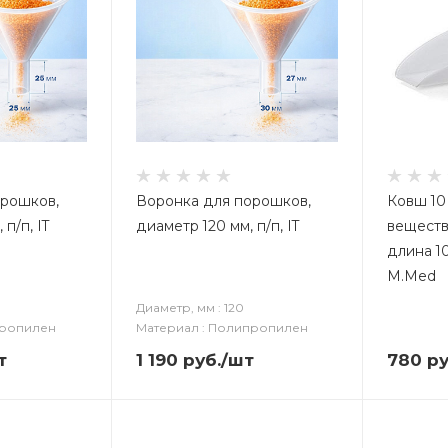
орошков,
Воронка для порошков,
Ковш 10
п/п, IT
диаметр 120 мм, п/п, IT
веществ
длина 10
M.Med
Диаметр, мм : 120
пропилен
Материал : Полипропилен
т
1 190
руб.
/шт
780
ру