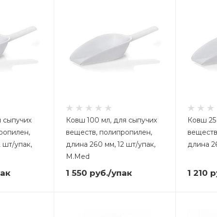
я сыпучих
Ковш 100 мл, для сыпучих
Ковш 25
ропилен,
веществ, полипропилен,
веществ
2 шт/упак,
длина 260 мм, 12 шт/упак,
длина 2
M.Med
пак
1 550
руб.
/упак
1 210
р