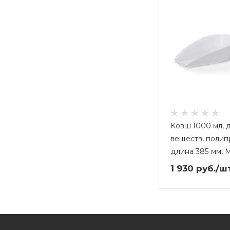
Ковш 1000 мл, 
веществ, полип
длина 385 мм, 
1 930
руб.
/ш