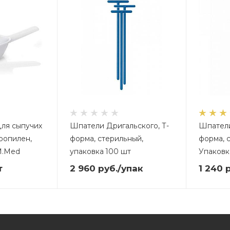
для сыпучих
Шпатели Дригальского, Т-
Шпатели
ропилен,
форма, стерильный,
форма, 
M.Med
упаковка 100 шт
Упаковк
т
2 960
руб.
/упак
1 240
р