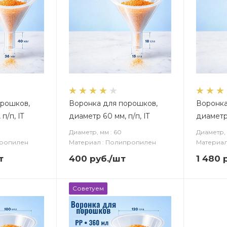
орошков,
Воронка для порошков,
Воронка
п/п, IT
диаметр 60 мм, п/п, IT
диаметр 
Диаметр, мм : 60
Диаметр, 
пропилен
Материал : Полипропилен
Материал
т
400
руб.
/шт
1 480
р
Советуем