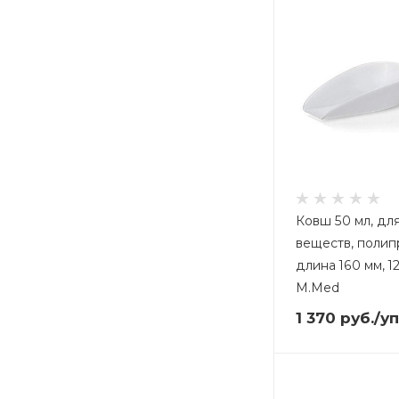
Ковш 50 мл, дл
веществ, полип
длина 160 мм, 1
M.Med
1 370
руб.
/у