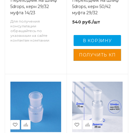
Переходник на шлиф
Переходник на шлиф
5drops, керн 29/32
5drops, керн 50/42
муфта 14/23
муфта 29/32
Для получения
540
руб.
/шт
консультации
обращайтесь по
указанным на сайте
контактам компании
В КОРЗИНУ