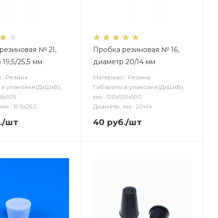
резиновая № 21,
Пробка резиновая № 16,
19,5/25,5 мм
диаметр 20/14 мм
 : Резина
Материал : Резина
 в упаковке(ДxШxВ),
Габариты в упаковке(ДxШxВ),
55х105
мм : 120х120х100
м : 19,5х25,5
Диаметр, мм : 20х14
.
/шт
40
руб.
/шт