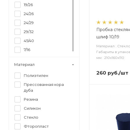
19/26
24/26
24/29
Пробка стекля
29/32
шлиф 10/19
45/40
Материал : Стекл
7/16
Габариты в упако
мм : 210х160х110
Материал
260
руб.
/шт
Полиэтилен
Прессованная кора
дуба
Резина
Силикон
Стекло
Фторопласт