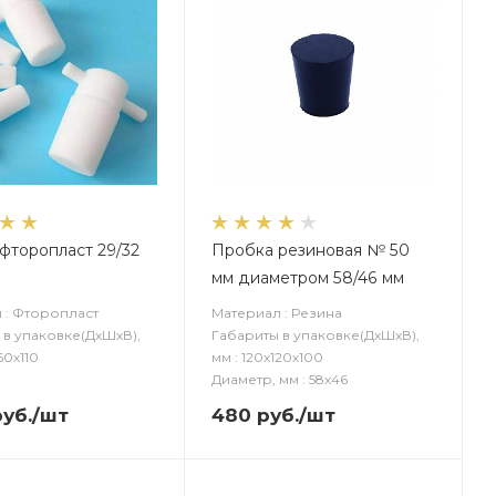
фторопласт 29/32
Пробка резиновая № 50
мм диаметром 58/46 мм
 : Фторопласт
Материал : Резина
 в упаковке(ДxШxВ),
Габариты в упаковке(ДxШxВ),
60х110
мм : 120х120х100
Диаметр, мм : 58х46
уб.
/шт
480
руб.
/шт