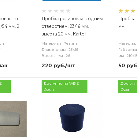
новая по
Пробка резиновая с одним
Пробка 
/54 мм, 2
отверстием, 23/16 мм,
мм
высота 26 мм, Kartell
он
Материал : Резина
Материал
4
Диаметр, мм : 23х16
Габариты
Высота, мм : 26
мм : 210х1
пак
220
руб.
/шт
50
руб
&
Доступно на WB &
Доступн
Ozon
Ozon