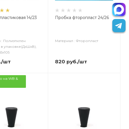
пластиковая 14/23
Пробка фторопласт 24/26
 : Полиэтилен
Материал : Фторопласт
 в упаковке(ДxШxВ),
55х105
.
/шт
820
руб.
/шт
о на WB &