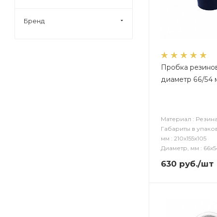
Бренд
Пробка резино
диаметр 66/54 
Материал : Резин
Габариты в упако
мм : 210х155х105
Диаметр, мм : 66х5
630
руб.
/шт