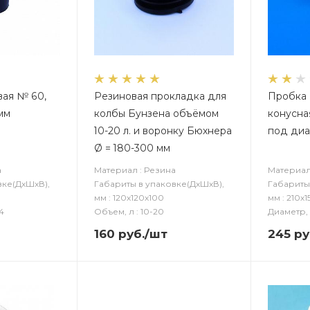
вая № 60,
Резиновая прокладка для
Пробка 
мм
колбы Бунзена объёмом
конусная
10-20 л. и воронку Бюхнера
под диа
Ø = 180-300 мм
а
Материал : Резина
Материал
вке(ДxШxВ),
Габариты в упаковке(ДxШxВ),
Габариты
мм : 120х120х100
мм : 210х1
4
Объем, л : 10-20
Диаметр, 
160
руб.
/шт
245
ру