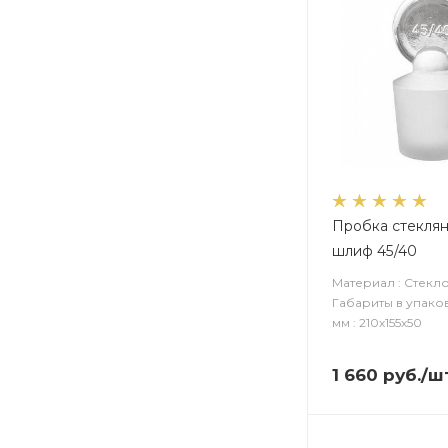
Пробка стекля
шлиф 45/40
Материал : Стекл
Габариты в упако
мм : 210х155х50
1 660
руб.
/ш