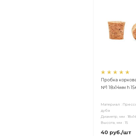
Пробка коркова
№1 18х14мм h 1
Материал : Пресс
дуба
Диаметр, мм : 18х1
Высота, мм : 15
40
руб.
/шт