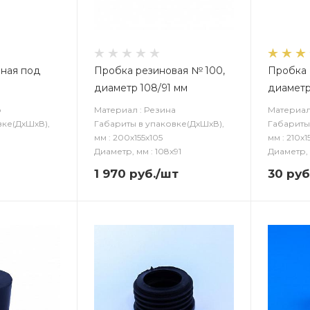
нная под
Пробка резиновая № 100,
Пробка 
диаметр 108/91 мм
диаметр 
о
Материал : Резина
Материал
вке(ДxШxВ),
Габариты в упаковке(ДxШxВ),
Габариты
мм : 200х155х105
мм : 210х1
Диаметр, мм : 108х91
Диаметр, м
1 970
руб.
/шт
30
руб