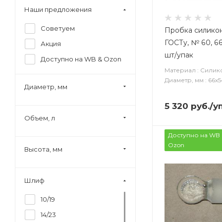
Наши предложения
Советуем
Пробка силико
ГОСТу, № 60, 66
Акция
шт/упак
Доступно на WB & Ozon
Материал : Силик
Диаметр, мм : 66х5
Диаметр, мм
5 320
руб.
/у
Объем, л
Доступно на WB 
Ozon
Высота, мм
Шлиф
10/19
14/23