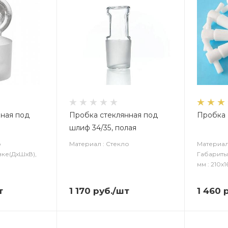
нная под
Пробка стеклянная под
Пробка 
шлиф 34/35, полая
о
Материал : Стекло
Материал
вке(ДxШxВ),
Габариты
мм : 210х1
т
1 170
руб.
/шт
1 460
р