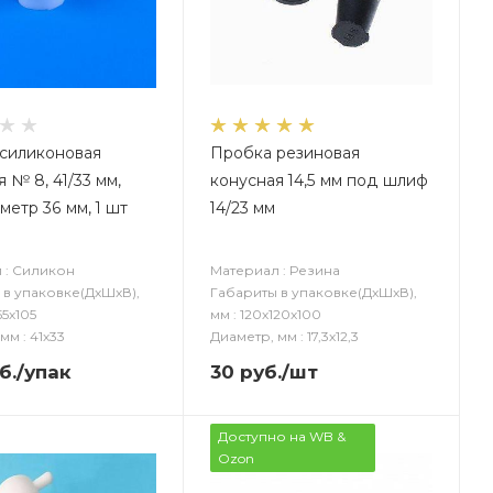
силиконовая
Пробка резиновая
 № 8, 41/33 мм,
конусная 14,5 мм под шлиф
метр 36 мм, 1 шт
14/23 мм
 : Силикон
Материал : Резина
 в упаковке(ДxШxВ),
Габариты в упаковке(ДxШxВ),
55х105
мм : 120х120х100
мм : 41х33
Диаметр, мм : 17,3х12,3
б.
/упак
30
руб.
/шт
Доступно на WB &
Ozon