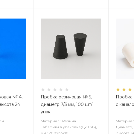
новая №14,
Пробка резиновая № 5,
Пробка 
 высота 24
диаметр 7/3 мм, 100 шт/
с канало
упак
он
Материал : Резина
Материал
2
Габариты в упаковке(ДxШxВ),
Диаметр, 
мм : 200x155x10
Высота, м