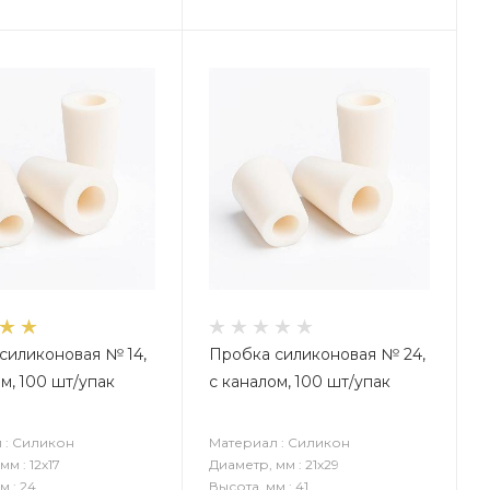
силиконовая № 14,
Пробка силиконовая № 24,
м, 100 шт/упак
с каналом, 100 шт/упак
 : Силикон
Материал : Силикон
мм : 12х17
Диаметр, мм : 21х29
м : 24
Высота, мм : 41