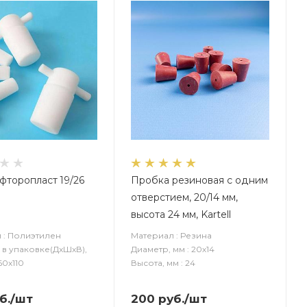
фторопласт 19/26
Пробка резиновая с одним
отверстием, 20/14 мм,
высота 24 мм, Kartell
 : Полиэтилен
Материал : Резина
 в упаковке(ДxШxВ),
Диаметр, мм : 20х14
60х110
Высота, мм : 24
б.
/шт
200
руб.
/шт