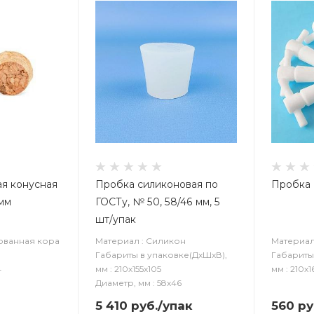
я конусная
Пробка силиконовая по
Пробка 
5мм
ГОСТу, № 50, 58/46 мм, 5
шт/упак
ованная кора
Материал : Силикон
Материал
Габариты в упаковке(ДxШxВ),
Габариты
4
мм : 210х155х105
мм : 210х1
Диаметр, мм : 58х46
5 410
руб.
/упак
560
ру