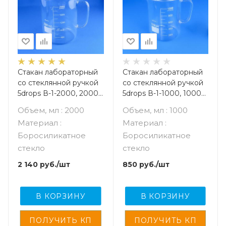
Стакан лабораторный
Стакан лабораторный
со стеклянной ручкой
со стеклянной ручкой
5drops В-1-2000, 2000
5drops В-1-1000, 1000
мл, стекло Boro 3.3,
мл, стекло Boro 3.3,
Объем, мл : 2000
Объем, мл : 1000
градуированный
градуированный
Материал :
Материал :
Боросиликатное
Боросиликатное
стекло
стекло
2 140
руб.
/шт
850
руб.
/шт
В КОРЗИНУ
В КОРЗИНУ