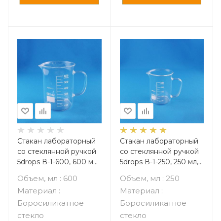
Стакан лабораторный
Стакан лабораторный
со стеклянной ручкой
со стеклянной ручкой
5drops В-1-600, 600 мл,
5drops В-1-250, 250 мл,
стекло Boro 3.3,
стекло Boro 3.3,
Объем, мл : 600
Объем, мл : 250
градуированный
градуированный
Материал :
Материал :
Боросиликатное
Боросиликатное
стекло
стекло