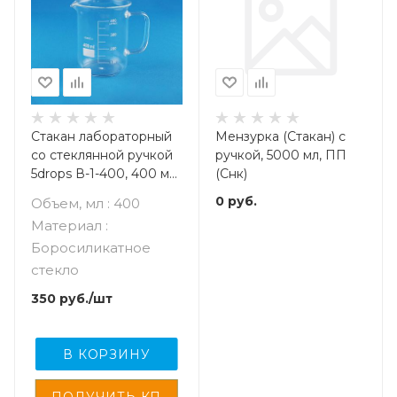
Стакан лабораторный
Мензурка (Стакан) с
со стеклянной ручкой
ручкой, 5000 мл, ПП
5drops В-1-400, 400 мл,
(Снк)
стекло Boro 3.3,
0
руб.
Объем, мл : 400
градуированный
Материал :
Боросиликатное
стекло
350
руб.
/шт
В КОРЗИНУ