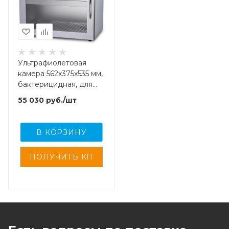
Ультрафиолетовая
камера 562х375х535 мм,
бактерицидная, для
хранения
55 030
руб.
/шт
стерил.,инструментов,
покрытие нерж., сталь,
с рег. удост-ем.,
В КОРЗИНУ