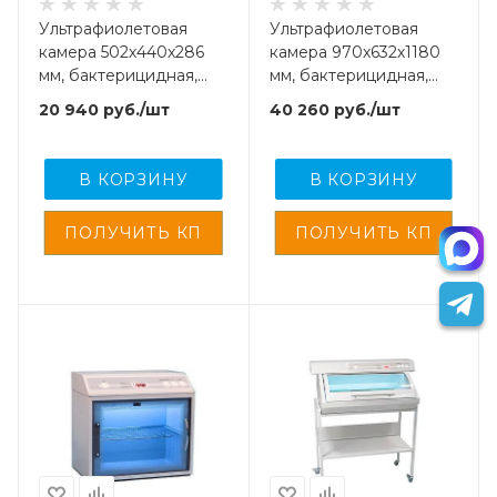
Ультрафиолетовая
Ультрафиолетовая
камера 502х440х286
камера 970х632х1180
мм, бактерицидная,
мм, бактерицидная,
для хранения
для хранения
20 940
руб.
/шт
40 260
руб.
/шт
стерил.,инструментов,
стерил.,инструментов,
с рег. удост-ем.,
с рег. удост-ем.,
В КОРЗИНУ
В КОРЗИНУ