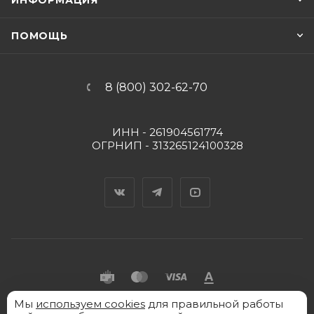
ИНФОРМАЦИЯ
ПОМОЩЬ
8 (800) 302-62-70
ИНН - 261904561774
ОГРНИП - 313265124100328
Вконтакте
Telegram
YouTube
Мы
2026 © "Пять Капель" - интернет-магазин товаров
используем cookies
для правильной работы