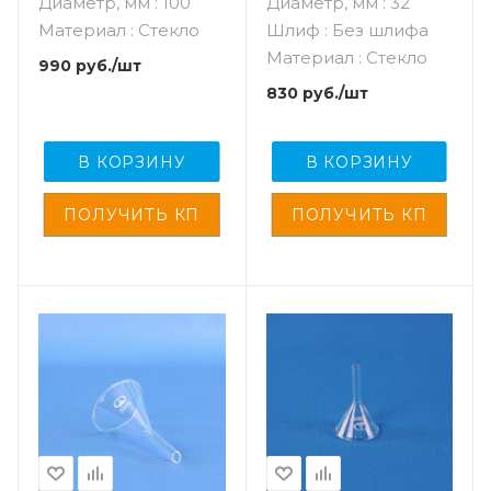
Диаметр, мм : 100
Диаметр, мм : 32
100 мкм, без шлифа
Материал : Стекло
Шлиф : Без шлифа
Материал : Стекло
990
руб.
/шт
830
руб.
/шт
В КОРЗИНУ
В КОРЗИНУ