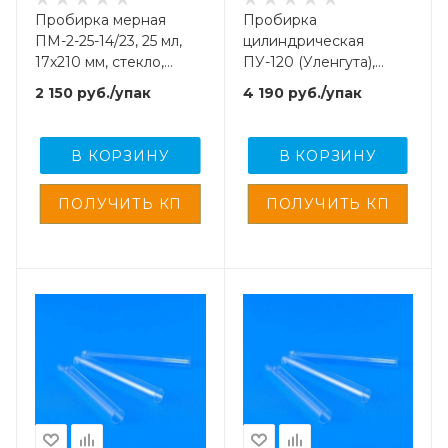
Пробирка мерная
Пробирка
ПМ-2-25-14/23, 25 мл,
цилиндрическая
17х210 мм, стекло,
ПУ-120 (Уленгута),
шлиф 14/23, 10 шт/упак
8х120 мм, стекло, 400
2 150
руб.
/упак
4 190
руб.
/упак
шт/упак
В КОРЗИНУ
В КОРЗИНУ