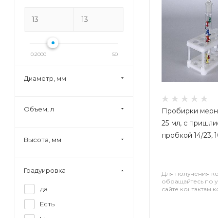
0.2000
50
Диаметр, мм
Объем, л
Пробирки мерн
25 мл, с пришл
пробкой 14/23, 
Высота, мм
Градуировка
Для получения к
обращайтесь по 
да
сайте контактам 
Есть