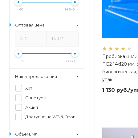
60
34 940
Оптовая цена
Пробирка цили
410
14 130
ПБ2-14х120 мм, 
биологическая, 
Наши предложения
упак
Хит
1 130
руб.
/уп
Советуем
Акция
Доступно на WB & Ozon
Объем, мл