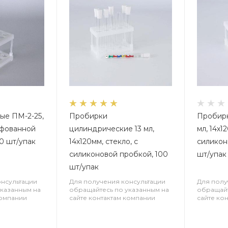
ые ПМ-2-25,
Пробирки
Пробирк
ифованной
цилиндрические 13 мл,
мл, 14х1
10 шт/упак
14х120мм, стекло, с
силикон
силиконовой пробкой, 100
шт/упак
шт/упак
онсультации
Для получения консультации
Для полу
указанным на
обращайтесь по указанным на
обращайт
компании
сайте контактам компании
сайте ко