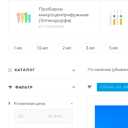
Пробирки
микроцентрифужные
(Эппендорфа)
27 ТОВАРОВ
1 мл
1,5 мл
2 мл
3 мл
5 мл
По наличию (убыван
КАТАЛОГ
Объем, мл:
от
ФИЛЬТР
Розничная цена