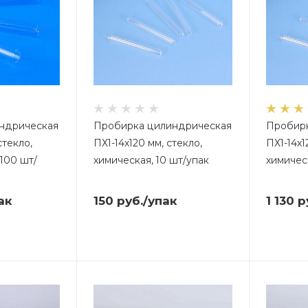
ндрическая
Пробирка цилиндрическая
Пробир
стекло,
ПХ1-14х120 мм, стекло,
ПХ1-14х1
100 шт/
химическая, 10 шт/упак
химичес
ак
150
руб.
/упак
1 130
р