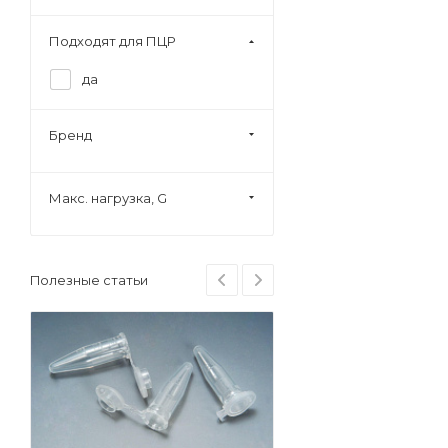
Пластик/вискоза
Полипропилен
Подходят для ПЦР
Полистирол
да
Полиэтилен
Сталь
Бренд
Стекло
Макс. нагрузка, G
Полезные статьи