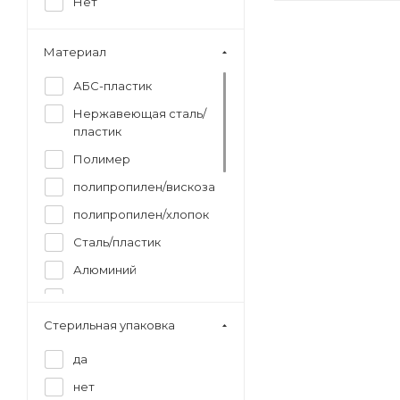
Нет
Материал
АБС-пластик
Нержавеющая сталь/
пластик
Полимер
полипропилен/вискоза
полипропилен/хлопок
Сталь/пластик
Алюминий
Боросиликатное стекло
Стерильная упаковка
Дерево
Дерево/хлопок
да
Нейлон
нет