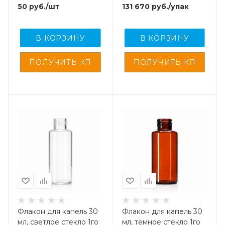
горло G28, 1 шт
винт., горло G18, 3040
50
руб.
/шт
131 670
руб.
/упак
шт/кор.
В КОРЗИНУ
В КОРЗИНУ
Флакон для капель 30
Флакон для капель 30
мл, светлое стекло 1го
мл, темное стекло 1го