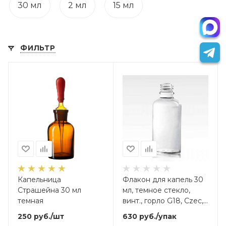
30 мл
2 мл
15 мл
ФИЛЬТР
Капельница
Флакон для капель 30
Страшейна 30 мл
мл, темное стекло,
темная
винт., горло G18, Czec,
17 шт/упак
250
руб.
/шт
630
руб.
/упак