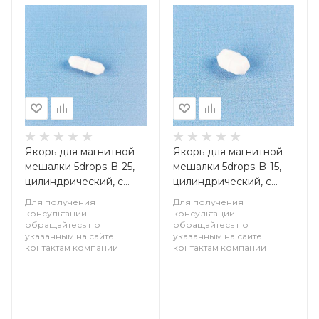
Якорь для магнитной
Якорь для магнитной
мешалки 5drops-B-25,
мешалки 5drops-B-15,
цилиндрический, с
цилиндрический, с
кольцевым
кольцевым
Для получения
Для получения
утолщением 25х8 мм,
утолщением 15х8 мм,
консультации
консультации
обращайтесь по
обращайтесь по
фторопласт
фторопласт
указанным на сайте
указанным на сайте
контактам компании
контактам компании