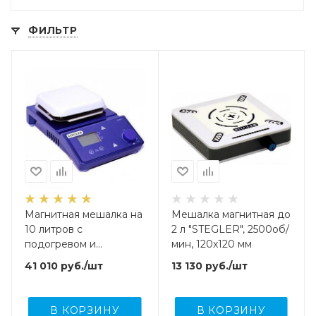
ФИЛЬТР
Магнитная мешалка на
Мешалка магнитная до
10 литров с
2 л "STEGLER", 2500об/
подогревом и
мин, 120х120 мм
контролем
41 010
руб.
/шт
13 130
руб.
/шт
температуры до 380
°C, 1500об/мин, 150
х150 мм
В КОРЗИНУ
В КОРЗИНУ