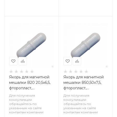
Якорь для магнитной
Якорь для магнитной
мешалки B20 20,5x6,5,
мешалки B50,50x7,5,
фторопласт,
фторопласт,
цилиндрический с
цилиндрический с
Для получения
Для получения
кольцевым
кольцевым
консультации
консультации
обращайтесь по
обращайтесь по
утолщением
утолщением
указанным на сайте
указанным на сайте
контактам компании
контактам компании