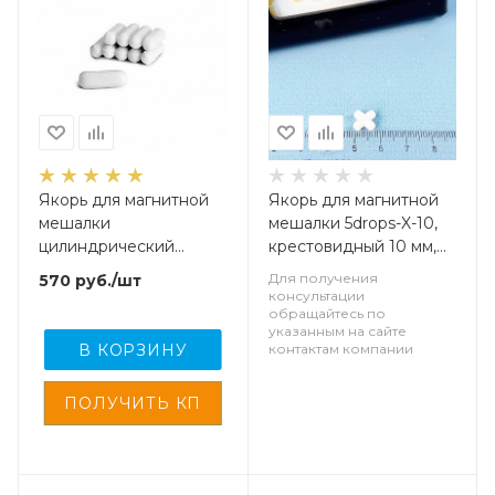
Якорь для магнитной
Якорь для магнитной
мешалки
мешалки 5drops-X-10,
цилиндрический
крестовидный 10 мм,
диам.3 мм, длина 5 мм,
фторопласт
Для получения
570
руб.
/шт
фторопласт
консультации
обращайтесь по
указанным на сайте
В КОРЗИНУ
контактам компании