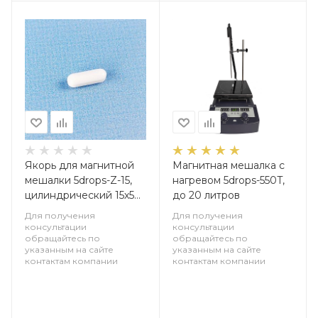
Якорь для магнитной
Магнитная мешалка с
мешалки 5drops-Z-15,
нагревом 5drops-550T,
цилиндрический 15х5
до 20 литров
мм, фторопласт
Для получения
Для получения
консультации
консультации
обращайтесь по
обращайтесь по
указанным на сайте
указанным на сайте
контактам компании
контактам компании