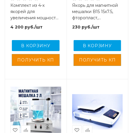
Комплект из 4-х
Якорь для магнитной
якорей для
мешалки B15 15x7.5,
увеличения мощности
фторопласт,
магнитных мешалок на
цилиндрический с
4 200
руб.
/шт
230
руб.
/шт
10 литров "Reserve
кольцевым
Power"
утолщением
В КОРЗИНУ
В КОРЗИНУ