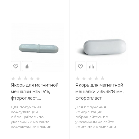
Якорь для магнитной
Якорь для магнитной
мешалки B15 15*6,
мешалки Z35 35*8 мм,
фторопласт,
фторопласт
цилиндрический с
Для получения
Для получения
кольцевым
консультации
консультации
обращайтесь по
обращайтесь по
утолщением
указанным на сайте
указанным на сайте
контактам компании
контактам компании