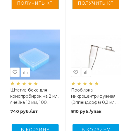
Штатив-бокс для
Пробирка
криопробирок на 2 мл,
микроцентрифужная
ячейка 12 мм, 100
(Эппендорфа) 0,2 мл, п/
гнезд, п/п
п, без град-ки.,
740
руб.
/шт
810
руб.
/упак
нестерил., Gr.Med,
1000 шт/упак
В КОРЗИНУ
В КОРЗИНУ