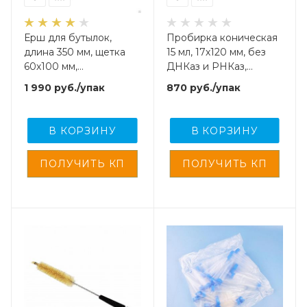
Ерш для бутылок,
Пробирка коническая
длина 350 мм, щетка
15 мл, 17х120 мм, без
60х100 мм,
ДНКаз и РНКаз,
искусственная щетина,
стерил., с град-ой., с
1 990
руб.
/упак
870
руб.
/упак
10 шт/упак
винт.,крышкой, 25 шт/
упак, JBF
В КОРЗИНУ
В КОРЗИНУ