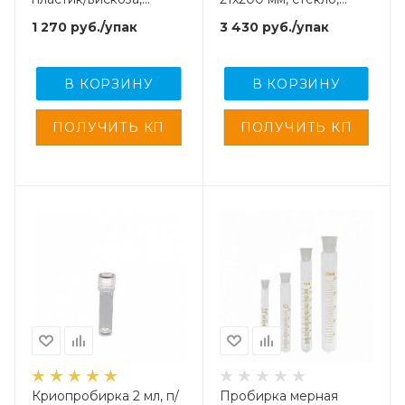
стерил., CH, 100 шт/
биологическая, 100
1 270
руб.
/упак
3 430
руб.
/упак
упак
шт/упак
В КОРЗИНУ
В КОРЗИНУ
Криопробирка 2 мл, п/
Пробирка мерная