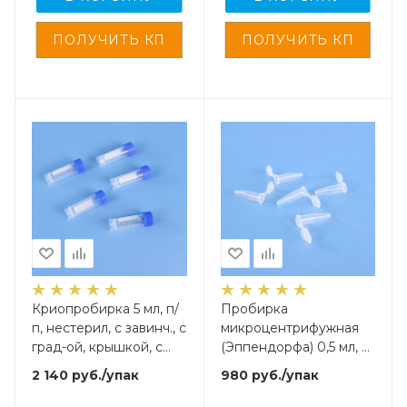
Криопробирка 5 мл, п/
Пробирка
п, нестерил, с завинч., с
микроцентрифужная
град-ой, крышкой, с
(Эппендорфа) 0,5 мл, п/
юбкой уст-ти, Gr.Med,
п, нестерил., M.Med,
2 140
руб.
/упак
980
руб.
/упак
200 шт/упак
1000 шт/упак