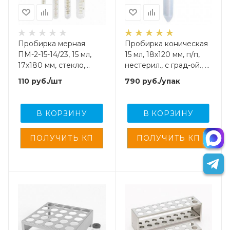
Пробирка мерная
Пробирка коническая
ПМ-2-15-14/23, 15 мл,
15 мл, 18х120 мм, п/п,
17х180 мм, стекло,
нестерил., с град-ой., с
шлиф 14/23
винт.,крышкой, 50 шт/
110
руб.
/шт
790
руб.
/упак
упак, Litoplast
В КОРЗИНУ
В КОРЗИНУ