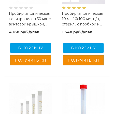
Пробирка коническая
Пробирка коническая
полипропилен 50 мл, с
10 мл, 16х100 мм, п/п,
винтовой крышкой,
стерил., с пробкой и
делениями и юбкой
этикеткой, FLM, 100
4 160
руб.
/упак
1 640
руб.
/упак
устойчивости,
шт/упак
упаковка 100 шт,
Aptaca
В КОРЗИНУ
В КОРЗИНУ