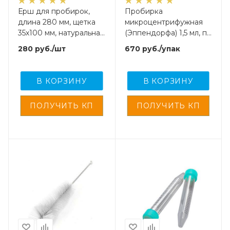
Ерш для пробирок,
Пробирка
длина 280 мм, щетка
микроцентрифужная
35х100 мм, натуральная
(Эппендорфа) 1,5 мл, п/
щетина
п, нестерил., M.Med,
280
руб.
/шт
670
руб.
/упак
500 шт/упак
В КОРЗИНУ
В КОРЗИНУ