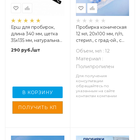
Ерш для пробирок,
Пробирка коническая
длина 340 мм, щетка
12 мл, 20х100 мм, п/п,
35х135 мм, натуральная
стерил., с град-ой., с
щетина, с
винт.,крышкой, 50 шт/
290
руб.
/шт
Объем, мл : 12
пластм.,ручкой
упак., Oldans
Материал :
Полипропилен
Для получения
консультации
обращайтесь по
указанным на сайте
В КОРЗИНУ
контактам компании