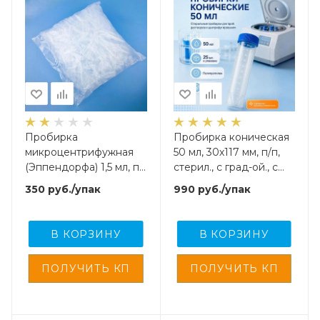
Пробирка
Пробирка коническая
микроцентрифужная
50 мл, 30х117 мм, п/п,
(Эппендорфа) 1,5 мл, п/
стерил., с град-ой., с
п, нестерил., 400 шт/
винт.,крышкой, с
350
руб.
/упак
990
руб.
/упак
упак., Oldans
юбкой уст-ти, Gr.Med,
25 шт/упак
В КОРЗИНУ
В КОРЗИНУ