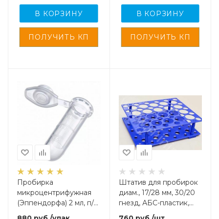
В КОРЗИНУ
В КОРЗИНУ
Пробирка
Штатив для пробирок
микроцентрифужная
диам., 17/28 мм, 30/20
(Эппендорфа) 2 мл, п/п,
гнезд, АБС-пластик,
нестерил., M.Med, 500
голубой
880
руб.
/упак
760
руб.
/шт