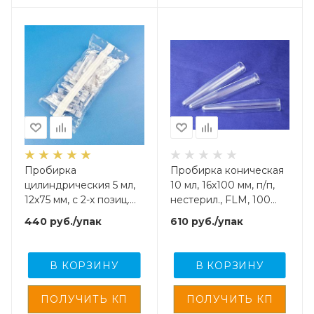
Пробирка
Пробирка коническая
цилиндрическия 5 мл,
10 мл, 16х100 мм, п/п,
12х75 мм, с 2-х позиц.
нестерил., FLM, 100
пробкой, стерильная, с
шт/упак
440
руб.
/упак
610
руб.
/упак
делениями,
полистирол, 25 шт/упак
В КОРЗИНУ
В КОРЗИНУ